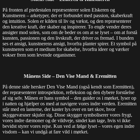
På fronten af piedestalen repræsenterer solen Elskeren og
Kunstneren – arketyper, der er forbundet med passion, skaberkraft
og intuition. Solen er kilden til liv og vækst, og den repræsenterer
den kreative kraft, der skaber og inspirerer. To engle vender deres
ansigter mod solen, som om de beder os om at se lyset – om at forstå
kunsten, passionen og den livskraft, der driver os fremad. I bunden
ses et ansigt, kunstnerens ansigt, hvorfra planter spirer. Et symbol på
kunstneren som et medium for skabelse, hvorfra ideer og værker
vokser frem som levende organismer.
Månens Side – Den Vise Mand & Eremitten
På denne side hersker Den Vise Mand (også kendt som Eremitten),
der repræsenterer introspektion, refleksion og den dybere forståelse
af sig selv. Månen er hans symbol – den guider os i mørket, lyser op
i natten og hjælper os med at navigere vores indre verden. Eremitten
står med en lanterne, der kaster lys over en tæt skov, hvor
skyggevæsner skjuler sig. Disse skygger symboliserer vores frygt,
vores indre dæmoner og de vildveje, sindet kan tage, hvis vi ikke
bevidst styrer vores rejse. Kun ved at følge lyset – vores egen indre
visdom – kan vi undgå at fare vild i mørket.