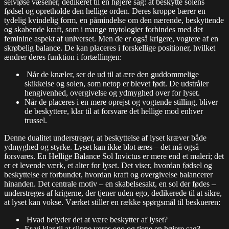
selvløse væsener, dedikeret til en højere sag: at beskytte solens
fødsel og opretholde den hellige orden. Deres kroppe bærer en
tydelig kvindelig form, en påmindelse om den nærende, beskyttende
og skabende kraft, som i mange mytologier forbindes med det
feminine aspekt af universet. Men de er også krigere, vogtere af en
skrøbelig balance. De kan placeres i forskellige positioner, hvilket
ændrer deres funktion i fortællingen:
Når de knæler, ser de ud til at ære den guddommelige
skikkelse og solen, som netop er blevet født. De udstråler
hengivenhed, overgivelse og ydmyghed over for lyset.
Når de placeres i en mere oprejst og vogtende stilling, bliver
de beskyttere, klar til at forsvare det hellige mod enhver
trussel.
Denne dualitet understreger, at beskyttelse af lyset kræver både
ydmyghed og styrke. Lyset kan ikke blot æres – det må også
forsvares. En Hellige Balance Sol Invictus er mere end et maleri; det
er et levende værk, et alter for lyset. Det viser, hvordan fødsel og
beskyttelse er forbundet, hvordan kraft og overgivelse balancerer
hinanden. Det centrale motiv – en skabelsesakt, en sol der fødes –
understreges af krigerne, der tjener uden ego, dedikerede til at sikre,
at lyset kan vokse. Værket stiller en række spørgsmål til beskueren:
Hvad betyder det at være beskytter af lyset?
Er vi klar til at slippe vores ego og tjene en højere sag?