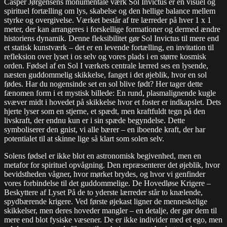
Casper Jørgensens monumentale værk Sol Invictus er en visuel og
spirituel fortælling om lys, skabelse og den hellige balance mellem
styrke og overgivelse. Værket består af tre lærreder på hver 1 x 1
meter, der kan arrangeres i forskellige formationer og dermed ændre
historiens dynamik. Denne fleksibilitet gør Sol Invictus til mere end
et statisk kunstværk – det er en levende fortælling, en invitation til
refleksion over lyset i os selv og vores plads i en større kosmisk
orden. Fødsel af en Sol I værkets centrale lærred ses en lysende,
næsten guddommelig skikkelse, fanget i det øjeblik, hvor en sol
fødes. Har du nogensinde set en sol blive født? Her tager dette
fænomen form i et mystisk billede: En rund, plasmalignende kugle
svæver midt i hovedet på skikkelse hvor et foster er indkapslet. Dets
hjerte lyser som en stjerne, et spædt, men kraftfuldt tegn på den
livskraft, der endnu kun er i sin spæde begyndelse. Dette
symboliserer den gnist, vi alle bærer – en iboende kraft, der har
potentialet til at skinne lige så klart som solen selv.
Solens fødsel er ikke blot en astronomisk begivenhed, men en
metafor for spirituel opvågning. Den repræsenterer det øjeblik, hvor
bevidstheden vågner, hvor mørket brydes, og hvor vi genfinder
vores forbindelse til det guddommelige. De Hovedløse Krigere –
Beskyttere af Lyset På de to yderste lærreder står to knælende,
spydbærende krigere. Ved første øjekast ligner de menneskelige
skikkelser, men deres hoveder mangler – en detalje, der gør dem til
mere end blot fysiske væsener. De er ikke individer med et ego, men