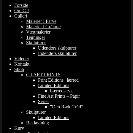
Forside
Om C J
Galleri
Malerier I Farve
Malerier i Gråtone
Vægmalerier
Tegninger
Skulpturer
Udendørs skulpturer
Indendørs skulpturer
Videoer
Kontakt
Shop
C.J ART PRINTS
Print Editions | lærred
Limited Editions
Lærredstryk
Fine Art Prints – Papir
Serier
”Den Røde Tråd”
Skulpturer
Limited Editions
Beklædning
Kurv