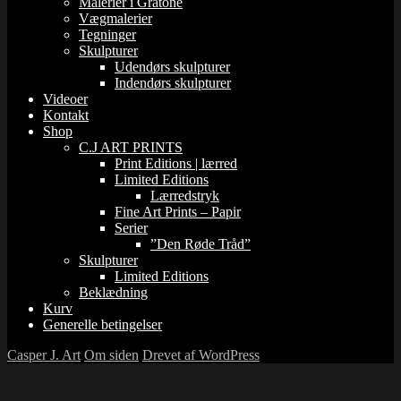
Malerier i Gråtone
Vægmalerier
Tegninger
Skulpturer
Udendørs skulpturer
Indendørs skulpturer
Videoer
Kontakt
Shop
C.J ART PRINTS
Print Editions | lærred
Limited Editions
Lærredstryk
Fine Art Prints – Papir
Serier
”Den Røde Tråd”
Skulpturer
Limited Editions
Beklædning
Kurv
Generelle betingelser
Casper J. Art
Om siden
Drevet af WordPress