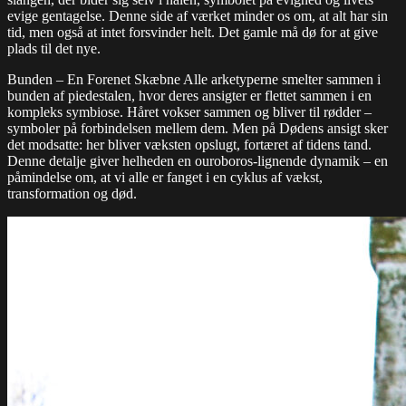
evige gentagelse. Denne side af værket minder os om, at alt har sin
tid, men også at intet forsvinder helt. Det gamle må dø for at give
plads til det nye.
Bunden – En Forenet Skæbne Alle arketyperne smelter sammen i
bunden af piedestalen, hvor deres ansigter er flettet sammen i en
kompleks symbiose. Håret vokser sammen og bliver til rødder –
symboler på forbindelsen mellem dem. Men på Dødens ansigt sker
det modsatte: her bliver væksten opslugt, fortæret af tidens tand.
Denne detalje giver helheden en ouroboros-lignende dynamik – en
påmindelse om, at vi alle er fanget i en cyklus af vækst,
transformation og død.