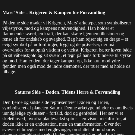
Mars’ Side – Krigeren & Kampen for Forvandling
På denne side møder vi Krigeren, Mars’ arketype, som symboliserer
viljestyrke, mod og kampens nødvendighed. Han holder et
flammende sværd, en kraft, der kan skære igennem illusioner og
rense alt for ondskab og svaghed. Bag ham rejser sig en drage – et
evigt symbol på udfordringer, frygt og de prøvelser, der må
overvindes for at opnå visdom og vækst. Krigeren bærer løven både
på sit våbenskjold og sit sværd, et tegn på hans forbindelse til styrke
og mod. Han er den, der tager kampen op, ikke kun mod ydre
fjender, men også mod de indre dæmoner, der truer med at holde os
tilbage.
Saturns Side – Døden, Tidens Herre & Forvandling
Den fjerde og sidste side repræsenterer Døden og Tiden,
symboliseret af planeten Saturn. Denne arketype minder os om livets
uundgåelige cyklusser – forfald, død og genfødsel. Her ser vi et
skelethoved, hvorfra plantevækst spirer – en visuel metafor for, at
døden ikke er en endestation, men en transformation. Over det
svæver et timeglas med englevinger, omsluttet af ouroboros –
slangen, der bider sig selv i halen, symbolet på evighed og livets