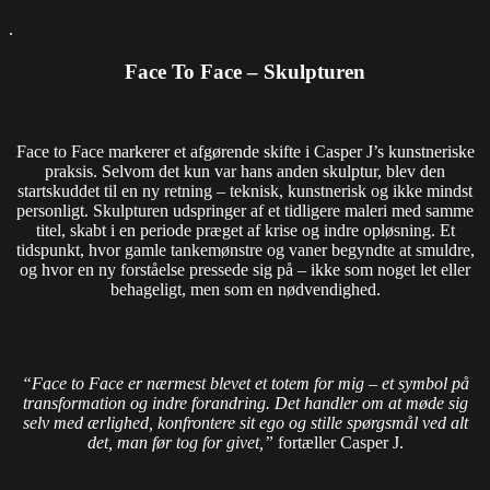
.
Face To Face – Skulpturen
Face to Face markerer et afgørende skifte i Casper J’s kunstneriske
praksis. Selvom det kun var hans anden skulptur, blev den
startskuddet til en ny retning – teknisk, kunstnerisk og ikke mindst
personligt. Skulpturen udspringer af et tidligere maleri med samme
titel, skabt i en periode præget af krise og indre opløsning. Et
tidspunkt, hvor gamle tankemønstre og vaner begyndte at smuldre,
og hvor en ny forståelse pressede sig på – ikke som noget let eller
behageligt, men som en nødvendighed.
“Face to Face er nærmest blevet et totem for mig – et symbol på
transformation og indre forandring. Det handler om at møde sig
selv med ærlighed, konfrontere sit ego og stille spørgsmål ved alt
det, man før tog for givet,”
fortæller Casper J.