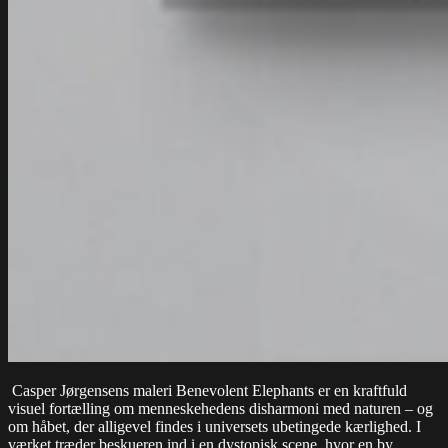
Casper Jørgensens maleri Benevolent Elephants er en kraftfuld
visuel fortælling om menneskehedens disharmoni med naturen – og
om håbet, der alligevel findes i universets ubetingede kærlighed. I
værket træder beskueren ind i en dystopisk scene, hvor en by