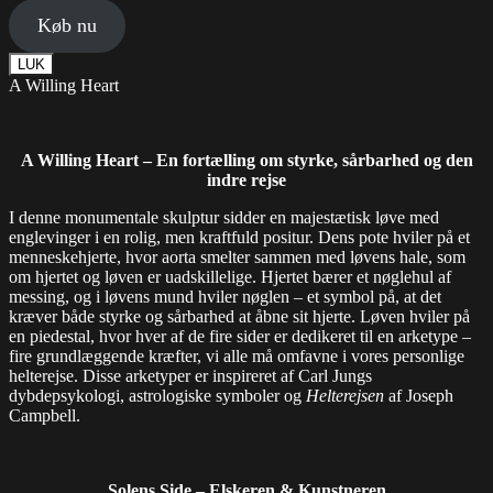
Køb nu
LUK
A Willing Heart
A Willing Heart – En fortælling om styrke, sårbarhed og den
indre rejse
I denne monumentale skulptur sidder en majestætisk løve med
englevinger i en rolig, men kraftfuld positur. Dens pote hviler på et
menneskehjerte, hvor aorta smelter sammen med løvens hale, som
om hjertet og løven er uadskillelige. Hjertet bærer et nøglehul af
messing, og i løvens mund hviler nøglen – et symbol på, at det
kræver både styrke og sårbarhed at åbne sit hjerte. Løven hviler på
en piedestal, hvor hver af de fire sider er dedikeret til en arketype –
fire grundlæggende kræfter, vi alle må omfavne i vores personlige
helterejse. Disse arketyper er inspireret af Carl Jungs
dybdepsykologi, astrologiske symboler og
Helterejsen
af Joseph
Campbell.
Solens Side – Elskeren & Kunstneren