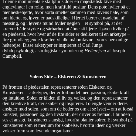
I denne monumentale skulptur sidder en majestætisk løve med
englevinger i en rolig, men kraftfuld positur. Dens pote hviler på et
menneskehjerte, hvor aorta smelter sammen med løvens hale, som
om hjertet og løven er uadskillelige. Hjertet bærer et nøglehul af
messing, og i løvens mund hviler nøglen – et symbol på, at det
kræver både styrke og sårbarhed at åbne sit hjerte. Løven hviler på
en piedestal, hvor hver af de fire sider er dedikeret til en arketype –
fire grundlæggende kræfter, vi alle må omfavne i vores personlige
helterejse. Disse arketyper er inspireret af Carl Jungs
dybdepsykologi, astrologiske symboler og
Helterejsen
af Joseph
Campbell.
Solens Side – Elskeren & Kunstneren
På fronten af piedestalen repræsenterer solen Elskeren og
Kunstneren – arketyper, der er forbundet med passion, skaberkraft
og intuition. Solen er kilden til liv og vækst, og den repræsenterer
den kreative kraft, der skaber og inspirerer. To engle vender deres
ansigter mod solen, som om de beder os om at se lyset – om at forstå
kunsten, passionen og den livskraft, der driver os fremad. I bunden
ses et ansigt, kunstnerens ansigt, hvorfra planter spirer. Et symbol på
kunstneren som et medium for skabelse, hvorfra ideer og værker
vokser frem som levende organismer.