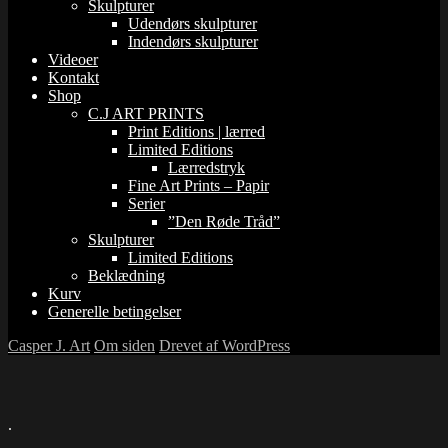
Skulpturer
Udendørs skulpturer
Indendørs skulpturer
Videoer
Kontakt
Shop
C.J ART PRINTS
Print Editions | lærred
Limited Editions
Lærredstryk
Fine Art Prints – Papir
Serier
”Den Røde Tråd”
Skulpturer
Limited Editions
Beklædning
Kurv
Generelle betingelser
Casper J. Art
Om siden
Drevet af WordPress
.