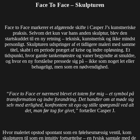
Face To Face – Skulpturen
Face to Face markerer et afgørende skifte i Casper J’s kunstneriske
praksis. Selvom det kun var hans anden skulptur, blev den
startskuddet til en ny retning – teknisk, kunstnerisk og ikke mindst
personligt. Skulpturen udspringer af et tidligere maleri med samme
titel, skabt i en periode præget af krise og indre opløsning. Et
tidspunkt, hvor gamle tankemønstre og vaner begyndte at smuldre,
og hvor en ny forståelse pressede sig på – ikke som noget let eller
behageligt, men som en nødvendighed.
“Face to Face er nærmest blevet et totem for mig – et symbol på
transformation og indre forandring. Det handler om at møde sig
selv med ærlighed, konfrontere sit ego og stille spørgsmål ved alt
det, man før tog for givet,”
fortæller Casper J.
Hvor maleriet opstod spontant som en følelsesmæssig ventil, kom
skulpturen til som en intuitiv fortsættelse – en fysisk samtale med de