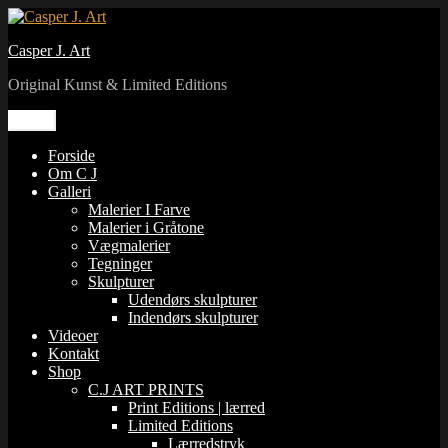
Videre
til
Casper J. Art
indhold
Original Kunst & Limited Editions
Menu
Forside
Om C J
Galleri
Malerier I Farve
Malerier i Gråtone
Vægmalerier
Tegninger
Skulpturer
Udendørs skulpturer
Indendørs skulpturer
Videoer
Kontakt
Shop
C.J ART PRINTS
Print Editions | lærred
Limited Editions
Lærredstryk