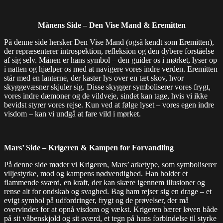
Månens Side – Den Vise Mand & Eremitten
På denne side hersker Den Vise Mand (også kendt som Eremitten),
der repræsenterer introspektion, refleksion og den dybere forståelse
af sig selv. Månen er hans symbol – den guider os i mørket, lyser op
i natten og hjælper os med at navigere vores indre verden. Eremitten
står med en lanterne, der kaster lys over en tæt skov, hvor
skyggevæsner skjuler sig. Disse skygger symboliserer vores frygt,
vores indre dæmoner og de vildveje, sindet kan tage, hvis vi ikke
bevidst styrer vores rejse. Kun ved at følge lyset – vores egen indre
visdom – kan vi undgå at fare vild i mørket.
Mars’ Side – Krigeren & Kampen for Forvandling
På denne side møder vi Krigeren, Mars’ arketype, som symboliserer
viljestyrke, mod og kampens nødvendighed. Han holder et
flammende sværd, en kraft, der kan skære igennem illusioner og
rense alt for ondskab og svaghed. Bag ham rejser sig en drage – et
evigt symbol på udfordringer, frygt og de prøvelser, der må
overvindes for at opnå visdom og vækst. Krigeren bærer løven både
på sit våbenskjold og sit sværd, et tegn på hans forbindelse til styrke